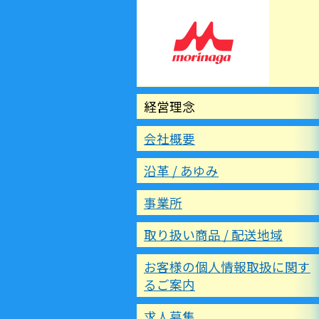
経営理念
会社概要
沿革 / あゆみ
事業所
取り扱い商品 / 配送地域
お客様の個人情報取扱に関す
るご案内
求人募集