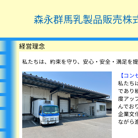
森永群馬乳製品
販売株
経営理念
私たちは、約束を守り、安心・安全・満足を
【コン
私たち
であり
度アッ
んでお
企業文
ながら