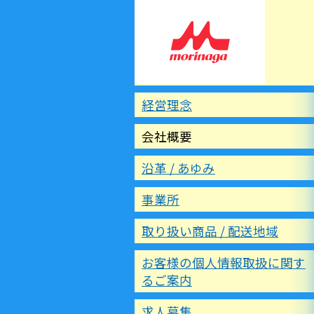
経営理念
会社概要
沿革 / あゆみ
事業所
取り扱い商品 / 配送地域
お客様の個人情報取扱に関す
るご案内
求人募集