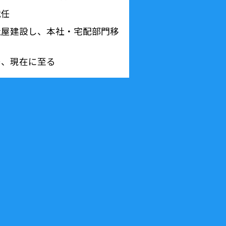
就任
新社屋建設し、本社・宅配部門移
任、現在に至る