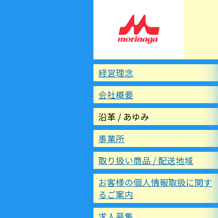
経営理念
会社概要
沿革 / あゆみ
事業所
取り扱い商品 / 配送地域
お客様の個人情報取扱に関す
るご案内
求人募集