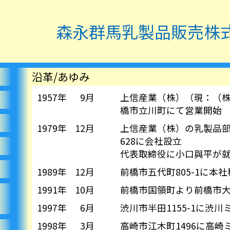
森永群馬乳製品
販売株
沿革/あゆみ
1957年
9月
上信産業（株）（現：（
橋市立川町にて営業開始
1979年
12月
上信産業（株）の乳製品
628に会社設立
代表取締役に小口與平が
1989年
12月
前橋市五代町805-1に本
1991年
10月
前橋市国領町より前橋市大利
1997年
6月
渋川市半田1155-1に渋
1998年
3月
高崎市江木町1496に高